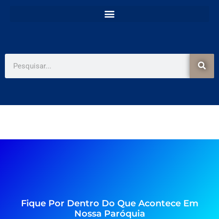
e
t
b
a
o
g
o
r
k
a
-
m
f
Pesquisar
Fique Por Dentro Do Que Acontece Em
Nossa Paróquia