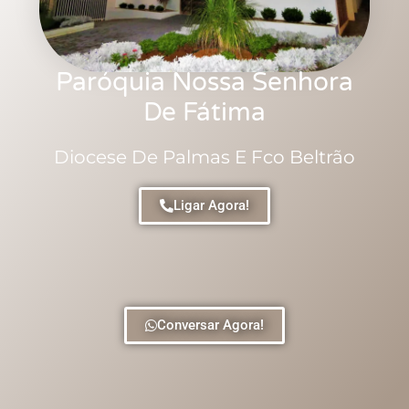
Paróquia Nossa Senhora
De Fátima
Diocese De Palmas E Fco Beltrão
Ligar Agora!
Conversar Agora!