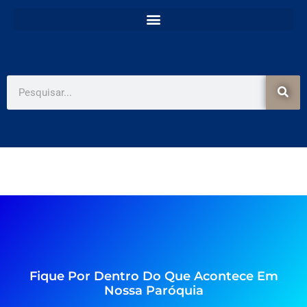
e
t
b
a
o
g
o
r
k
a
-
m
f
Pesquisar
Fique Por Dentro Do Que Acontece Em
Nossa Paróquia