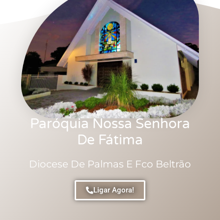
Paróquia Nossa Senhora
De Fátima
Diocese De Palmas E Fco Beltrão
Ligar Agora!