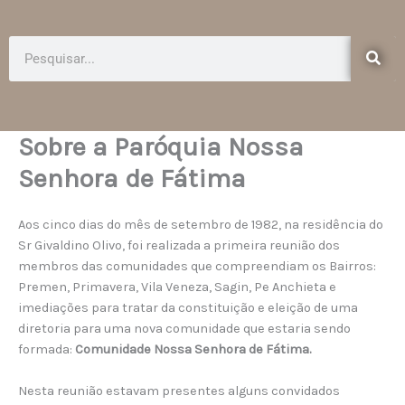
e
t
b
a
o
g
Pesquisar
o
r
k
a
-
m
f
Sobre a Paróquia Nossa
Senhora de Fátima
Aos cinco dias do mês de setembro de 1982, na residência do
Sr Givaldino Olivo, foi realizada a primeira reunião dos
membros das comunidades que compreendiam os Bairros:
Premen, Primavera, Vila Veneza, Sagin, Pe Anchieta e
imediações para tratar da constituição e eleição de uma
diretoria para uma nova comunidade que estaria sendo
formada:
Comunidade Nossa Senhora de Fátima.
Nesta reunião estavam presentes alguns convidados