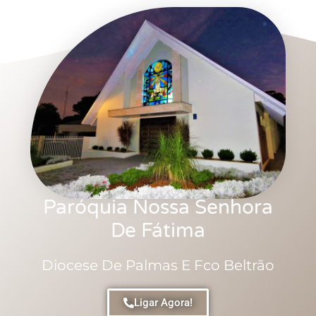
Paróquia Nossa Senhora
De Fátima
Diocese De Palmas E Fco Beltrão
Ligar Agora!