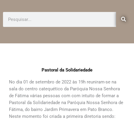
e
t
b
a
o
g
Pesquisar
o
r
k
a
-
m
f
Pastoral da Solidariedade
No dia 01 de setembro de 2022 às 19h reuniram-se na
sala do centro catequético da Paróquia Nossa Senhora
de Fátima várias pessoas com com intuito de formar a
Pastoral da Solidariedade na Paróquia Nossa Senhora de
Fátima, do bairro Jardim Primavera em Pato Branco.
Neste momento foi criada a primeira diretoria sendo: