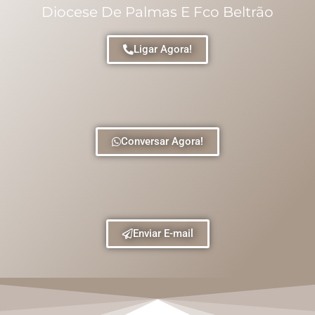
Diocese De Palmas E Fco Beltrão
Ligar Agora!
Conversar Agora!
Enviar E-mail