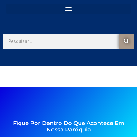
e
t
b
a
o
g
o
r
k
a
-
m
f
Pesquisar
Fique Por Dentro Do Que Acontece Em
Nossa Paróquia