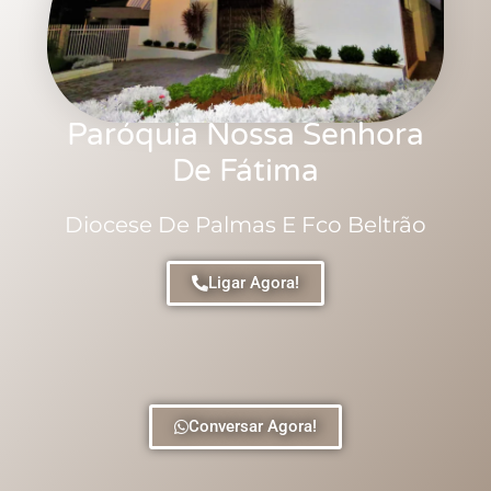
Paróquia Nossa Senhora
De Fátima
Diocese De Palmas E Fco Beltrão
Ligar Agora!
Conversar Agora!