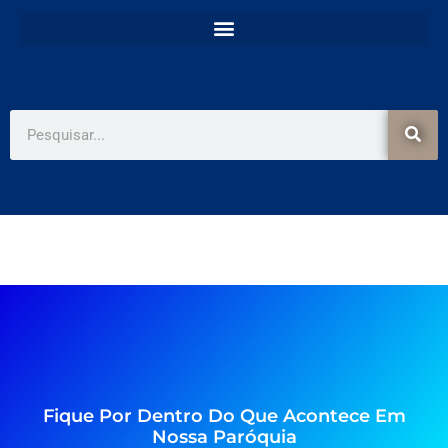
e
t
b
a
o
g
o
r
k
a
-
m
f
Pesquisar
Fique Por Dentro Do Que Acontece Em
Nossa Paróquia