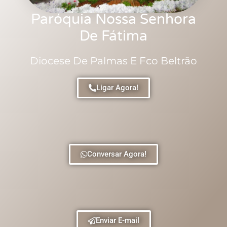
Paróquia Nossa Senhora
De Fátima
Diocese De Palmas E Fco Beltrão
Ligar Agora!
Conversar Agora!
Enviar E-mail