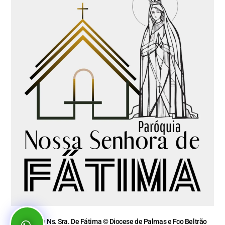
Paróquia Ns. Sra. De Fátima © Diocese de Palmas e Fco Beltrão