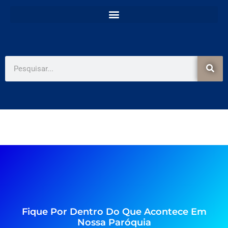
e
t
b
a
o
g
o
r
k
a
-
m
f
Pesquisar
Fique Por Dentro Do Que Acontece Em
Nossa Paróquia