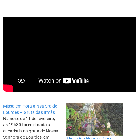
Missa em Hora a Nsa Sra de
Lourdes – Gruta das Irmãs
Na noite de 11 de fevereiro,
as 19h30 foi celebrada a
eucaristia na gruta de Nossa
Senhora de Lourdes, em
Missa Em Honra à Nossa