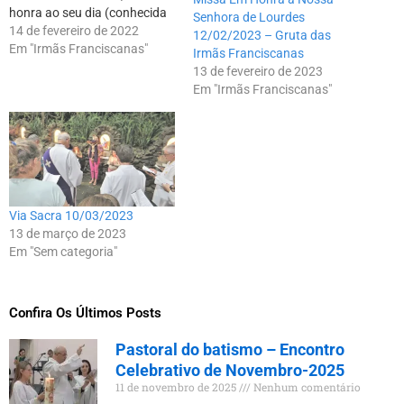
honra ao seu dia (conhecida
Senhora de Lourdes
como a Gruta das Irmãs).
14 de fevereiro de 2022
12/02/2023 – Gruta das
Frei Oswaldo, da paróquia
Em "Irmãs Franciscanas"
Irmãs Franciscanas
São Pedro, celebrou com a
13 de fevereiro de 2023
comunidade e ressaltou a
Em "Irmãs Franciscanas"
importância de "fazermos
tudo o que Jesus…
Via Sacra 10/03/2023
13 de março de 2023
Em "Sem categoria"
Confira Os Últimos Posts
Pastoral do batismo – Encontro
Celebrativo de Novembro-2025
11 de novembro de 2025
Nenhum comentário