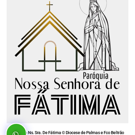
Paróquia Ns. Sra. De Fátima © Diocese de Palmas e Fco Beltrão