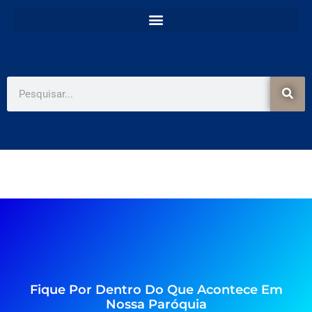
e
t
b
a
o
g
o
r
k
a
-
m
f
Pesquisar
Fique Por Dentro Do Que Acontece Em
Nossa Paróquia