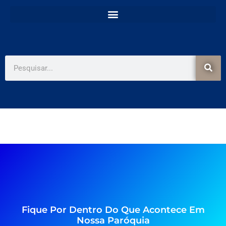
e
t
b
a
o
g
o
r
k
a
-
m
f
Pesquisar
Fique Por Dentro Do Que Acontece Em
Nossa Paróquia