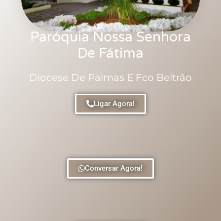
Paróquia Nossa Senhora
De Fátima
Diocese De Palmas E Fco Beltrão
Ligar Agora!
Conversar Agora!