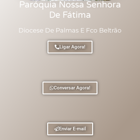
Paróquia Nossa Senhora
De Fátima
Diocese De Palmas E Fco Beltrão
Ligar Agora!
Conversar Agora!
Enviar E-mail