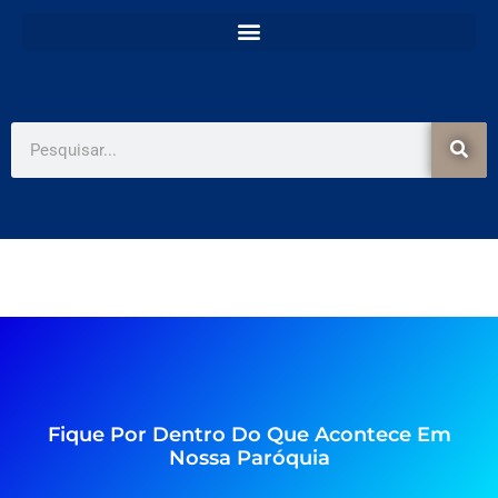
e
t
b
a
o
g
o
r
k
a
-
m
f
Pesquisar
Fique Por Dentro Do Que Acontece Em
Nossa Paróquia