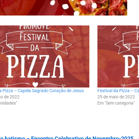
da Pizza – Capela Sagrado Coração de Jesus
Festival da Pizza – 
ho de 2022
25 de maio de 2022
nidades"
Em "Sem categoria"
do batismo – Encontro Celebrativo de Novembro-2025