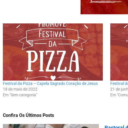
Festival da Pizza – Capela Sagrado Coração de Jesus
Festival 
18 de maio de 2022
21 de jun
Em "Sem categoria"
Em "Comu
Confira Os Últimos Posts
Pastoral 