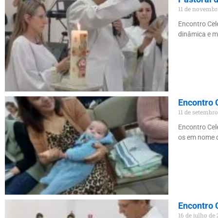
11 de novembr
Encontro Cel
dinâmica e m
Encontro 
11 de setembr
Encontro Cel
os em nome d
Encontro 
16 de julho de