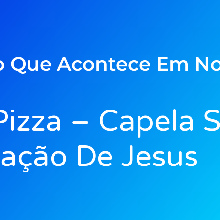
o Que Acontece Em No
 Pizza – Capela 
ação De Jesus