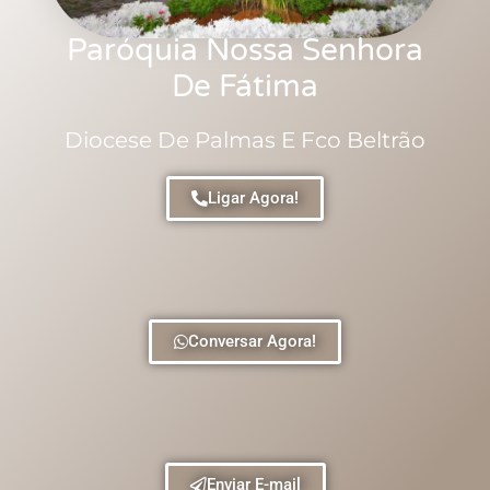
Paróquia Nossa Senhora
De Fátima
Diocese De Palmas E Fco Beltrão
Ligar Agora!
Conversar Agora!
Enviar E-mail