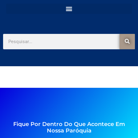
e
t
b
a
o
g
o
r
k
a
-
m
f
Pesquisar
Fique Por Dentro Do Que Acontece Em
Nossa Paróquia