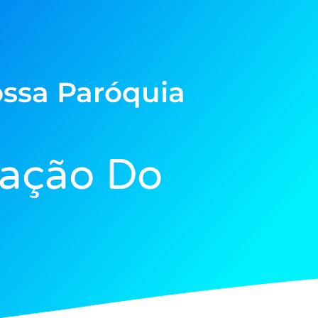
ssa Paróquia
mação Do