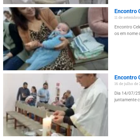
Encontro 
11 de setembr
Encontro Cel
os em nome d
Encontro 
16 de julho de
Dia 14/07/25
juntamente c