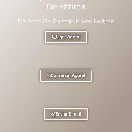
De Fátima
Diocese De Palmas E Fco Beltrão
Ligar Agora!
Conversar Agora!
Enviar E-mail