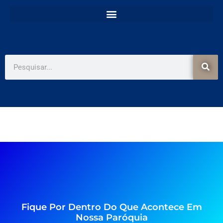
e
t
b
a
o
g
o
r
k
a
-
m
f
Pesquisar
Fique Por Dentro Do Que Acontece Em
Nossa Paróquia