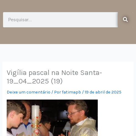
e
t
b
a
o
g
Pesquisar
o
r
k
a
-
m
f
Vigília pascal na Noite Santa-
19_04_2025 (19)
Deixe um comentário
/ Por
fatimapb
/
19 de abril de 2025