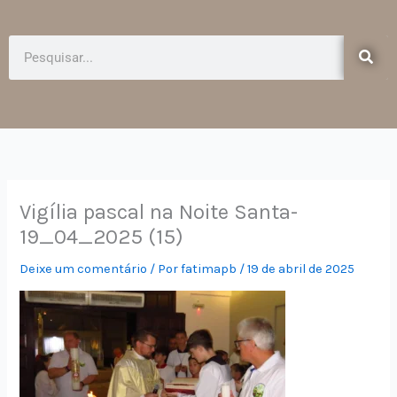
e
t
b
a
o
g
Pesquisar
o
r
k
a
-
m
f
Vigília pascal na Noite Santa-
19_04_2025 (15)
Deixe um comentário
/ Por
fatimapb
/
19 de abril de 2025