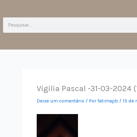
Pesquisar
Vigilia Pascal -31-03-2024 (
Deixe um comentário
/ Por
fatimapb
/
15 de 