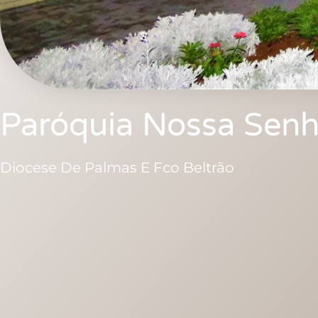
Paróquia Nossa Senh
Diocese De Palmas E Fco Beltrão