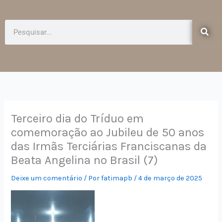
e
t
b
a
o
g
Pesquisar
o
r
k
a
-
m
f
Terceiro dia do Tríduo em
comemoração ao Jubileu de 50 anos
das Irmãs Terciárias Franciscanas da
Beata Angelina no Brasil (7)
Deixe um comentário
/ Por
fatimapb
/
4 de março de 2025