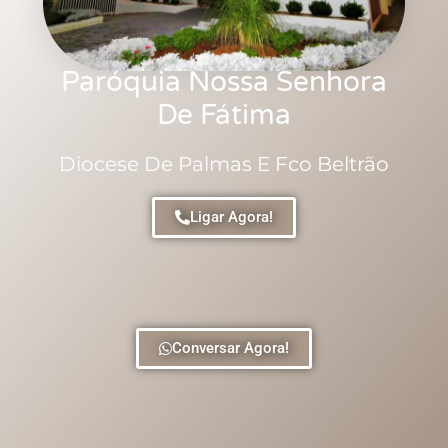
Paróquia Nossa Senhora
De Fátima
Diocese De Palmas E Fco Beltrão
Ligar Agora!
Conversar Agora!