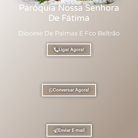
Paróquia Nossa Senhora
De Fátima
Diocese De Palmas E Fco Beltrão
Ligar Agora!
Conversar Agora!
Enviar E-mail