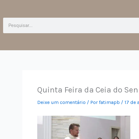
Pesquisar
Quinta Feira da Ceia do Se
Deixe um comentário
/ Por
fatimapb
/
17 de 