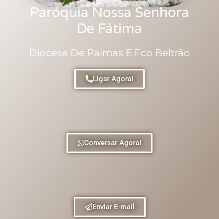
Paróquia Nossa Senhora
De Fátima
Diocese De Palmas E Fco Beltrão
Ligar Agora!
Conversar Agora!
Enviar E-mail