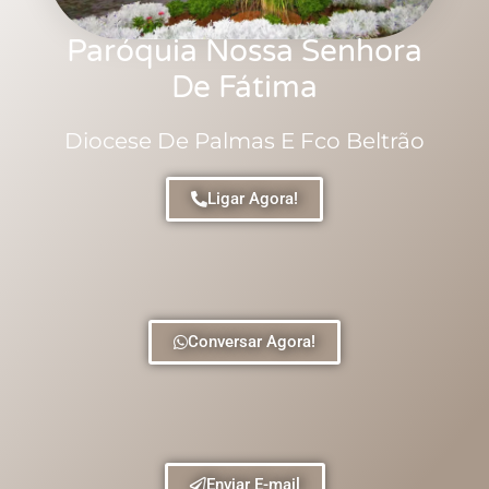
Paróquia Nossa Senhora
De Fátima
Diocese De Palmas E Fco Beltrão
Ligar Agora!
Conversar Agora!
Enviar E-mail