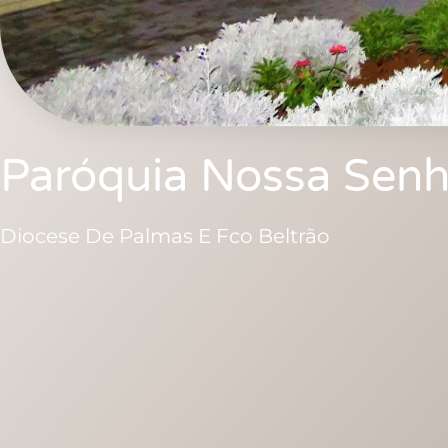
Paróquia Nossa Senh
Diocese De Palmas E Fco Beltrão