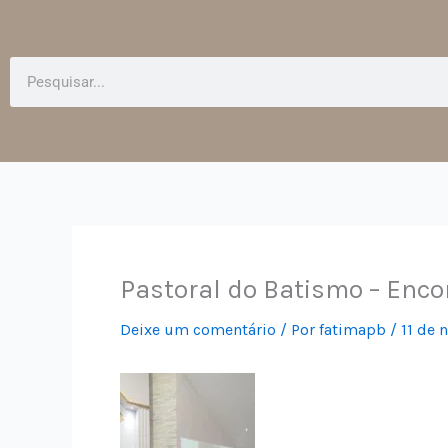
Pesquisar
Pastoral do Batismo – Enco
Deixe um comentário
/ Por
fatimapb
/
11 de