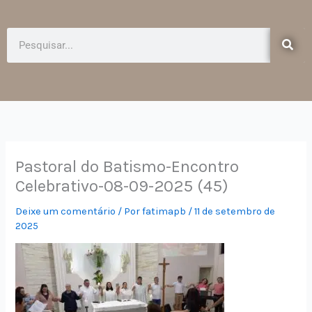
e
t
b
a
o
g
Pesquisar
o
r
k
a
-
m
f
Pastoral do Batismo-Encontro
Celebrativo-08-09-2025 (45)
Deixe um comentário
/ Por
fatimapb
/
11 de setembro de
2025