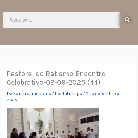
e
t
b
a
o
g
Pesquisar
o
r
k
a
-
m
f
Pastoral do Batismo-Encontro
Celebrativo-08-09-2025 (44)
Deixe um comentário
/ Por
fatimapb
/
11 de setembro de
2025