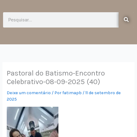
e
t
b
a
o
g
Pesquisar
o
r
k
a
-
m
f
Pastoral do Batismo-Encontro
Celebrativo-08-09-2025 (40)
Deixe um comentário
/ Por
fatimapb
/
11 de setembro de
2025