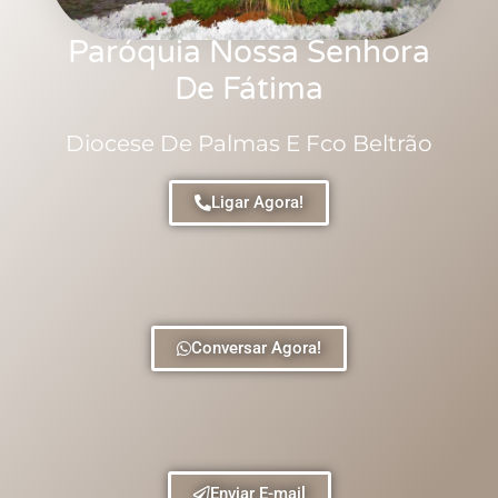
Paróquia Nossa Senhora
De Fátima
Diocese De Palmas E Fco Beltrão
Ligar Agora!
Conversar Agora!
Enviar E-mail