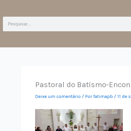
Pesquisar
Pastoral do Batismo-Encont
Deixe um comentário
/ Por
fatimapb
/
11 de 