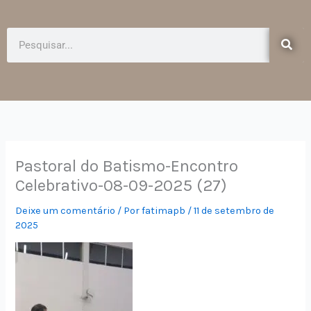
e
t
b
a
o
g
Pesquisar
o
r
k
a
-
m
f
Pastoral do Batismo-Encontro
Celebrativo-08-09-2025 (27)
Deixe um comentário
/ Por
fatimapb
/
11 de setembro de
2025