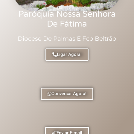
Paróquia Nossa Senhora
De Fátima
Diocese De Palmas E Fco Beltrão
Ligar Agora!
Conversar Agora!
Enviar E-mail