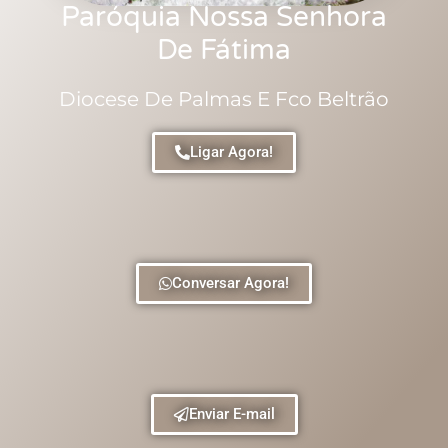
Paróquia Nossa Senhora
De Fátima
Diocese De Palmas E Fco Beltrão
Ligar Agora!
Conversar Agora!
Enviar E-mail