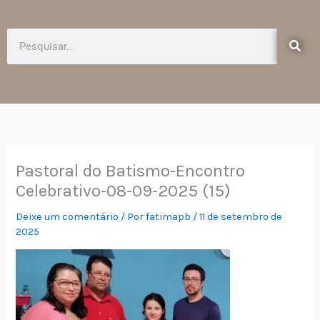
e
t
b
a
o
g
Pesquisar
o
r
k
a
-
m
f
Pastoral do Batismo-Encontro
Celebrativo-08-09-2025 (15)
Deixe um comentário
/ Por
fatimapb
/
11 de setembro de
2025