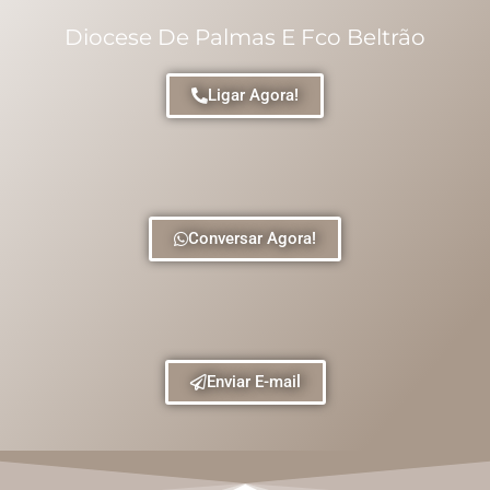
Diocese De Palmas E Fco Beltrão
Ligar Agora!
Conversar Agora!
Enviar E-mail