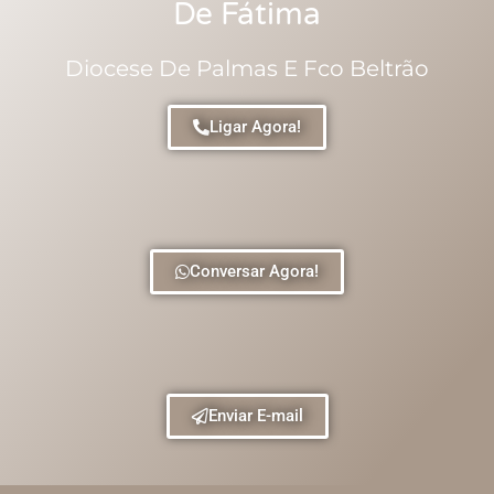
De Fátima
Diocese De Palmas E Fco Beltrão
Ligar Agora!
Conversar Agora!
Enviar E-mail