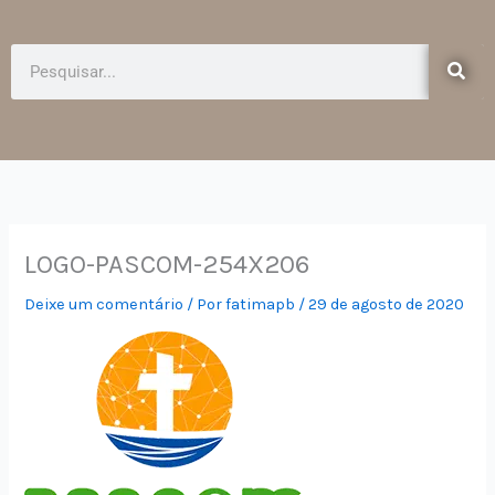
e
t
b
a
o
g
Pesquisar
o
r
k
a
-
m
f
LOGO-PASCOM-254X206
Deixe um comentário
/ Por
fatimapb
/
29 de agosto de 2020