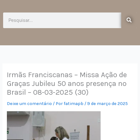
e
t
b
a
o
g
Pesquisar
o
r
k
a
-
m
f
Irmãs Franciscanas – Missa Ação de
Graças Jubileu 50 anos presença no
Brasil – 08-03-2025 (30)
Deixe um comentário
/ Por
fatimapb
/
9 de março de 2025