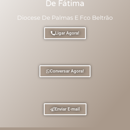
De Fátima
Diocese De Palmas E Fco Beltrão
Ligar Agora!
Conversar Agora!
Enviar E-mail