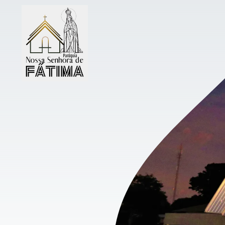
Ir
para
o
conteúdo