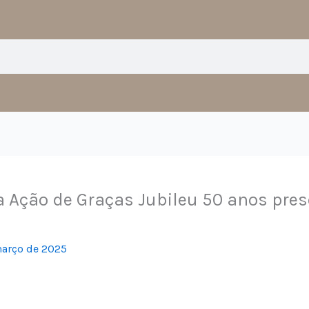
c
s
e
t
b
a
o
g
o
r
k
a
-
m
f
 Ação de Graças Jubileu 50 anos prese
março de 2025