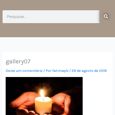
e
t
b
a
o
g
Pesquisar
o
r
k
a
-
m
f
gallery07
Deixe um comentário
/ Por
fatimapb
/
29 de agosto de 2019