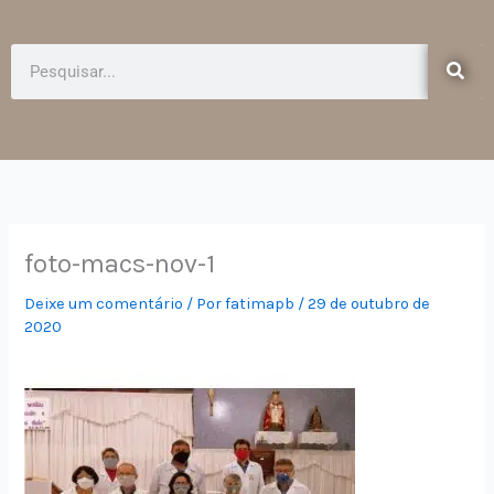
e
t
b
a
o
g
Pesquisar
o
r
k
a
-
m
f
foto-macs-nov-1
Deixe um comentário
/ Por
fatimapb
/
29 de outubro de
2020