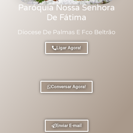
Paróquia Nossa Senhora
De Fátima
Diocese De Palmas E Fco Beltrão
Ligar Agora!
Conversar Agora!
Enviar E-mail