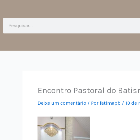
Pesquisar
Encontro Pastoral do Batis
Deixe um comentário
/ Por
fatimapb
/
13 de 