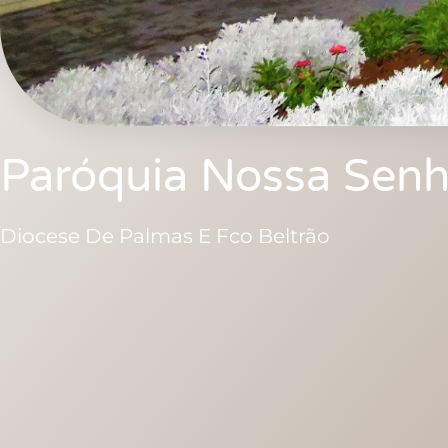
Paróquia Nossa Senh
Diocese De Palmas E Fco Beltrão