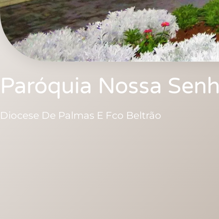
Paróquia Nossa Senh
Diocese De Palmas E Fco Beltrão