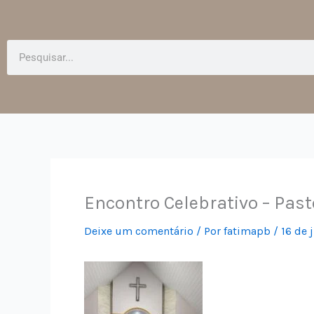
Pesquisar
Encontro Celebrativo – Pas
Deixe um comentário
/ Por
fatimapb
/
16 de 