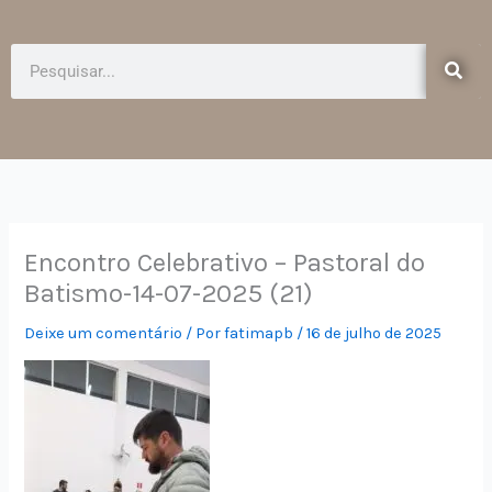
e
t
b
a
o
g
Pesquisar
o
r
k
a
-
m
f
Encontro Celebrativo – Pastoral do
Batismo-14-07-2025 (21)
Deixe um comentário
/ Por
fatimapb
/
16 de julho de 2025