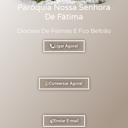
Paróquia Nossa Senhora
De Fátima
Diocese De Palmas E Fco Beltrão
Ligar Agora!
Conversar Agora!
Enviar E-mail