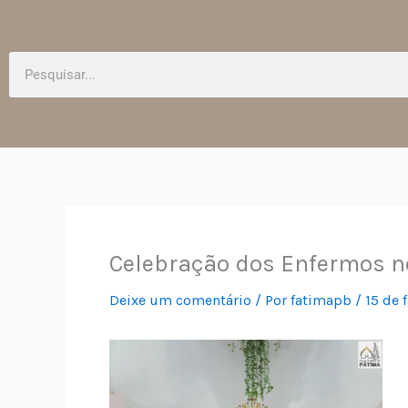
Pesquisar
Celebração dos Enfermos no
Deixe um comentário
/ Por
fatimapb
/
15 de 