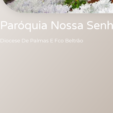
Paróquia Nossa Senh
Diocese De Palmas E Fco Beltrão