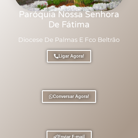
Paróquia Nossa Senhora
De Fátima
Diocese De Palmas E Fco Beltrão
Ligar Agora!
Conversar Agora!
Enviar E-mail