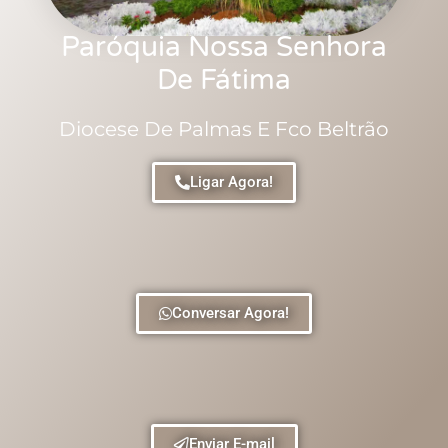
Paróquia Nossa Senhora
De Fátima
Diocese De Palmas E Fco Beltrão
Ligar Agora!
Conversar Agora!
Enviar E-mail