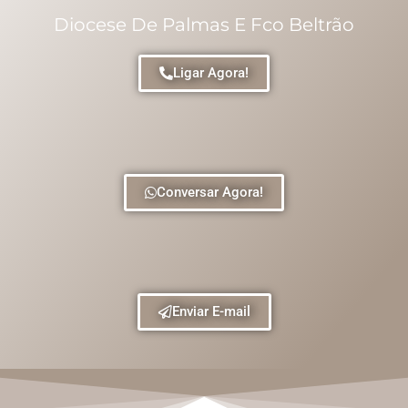
Diocese De Palmas E Fco Beltrão
Ligar Agora!
Conversar Agora!
Enviar E-mail