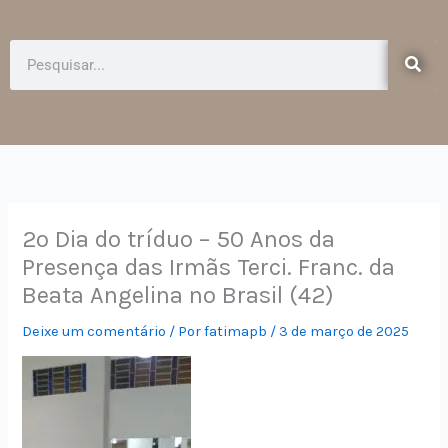
e
t
b
a
o
g
Pesquisar
o
r
k
a
-
m
f
2º Dia do tríduo – 50 Anos da
Presença das Irmãs Terci. Franc. da
Beata Angelina no Brasil (42)
Deixe um comentário
/ Por
fatimapb
/
3 de março de 2025