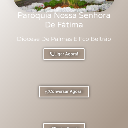
Paróquia Nossa Senhora
De Fátima
Diocese De Palmas E Fco Beltrão
Ligar Agora!
Conversar Agora!