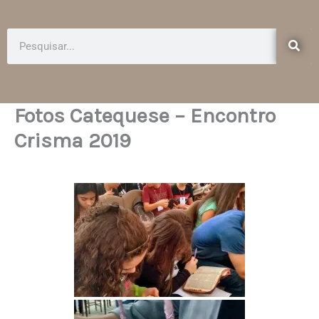
e
t
b
a
o
g
Pesquisar
o
r
k
a
-
m
f
Fotos Catequese – Encontro
Crisma 2019