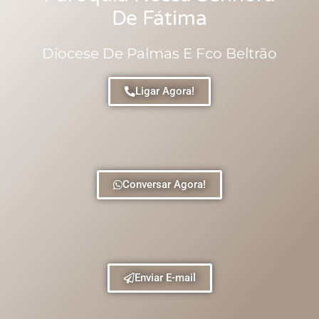
De Fátima
Diocese De Palmas E Fco Beltrão
Ligar Agora!
Conversar Agora!
Enviar E-mail